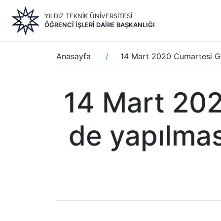
Ana
YILDIZ TEKNİK ÜNİVERSİTESİ
içeriğe
ÖĞRENCI İŞLERI DAIRE BAŞKANLIĞI
atla
Sayfa
Anasayfa
14 Mart 2020 Cumartesi Gün
yolu
14 Mart 202
de yapılmas