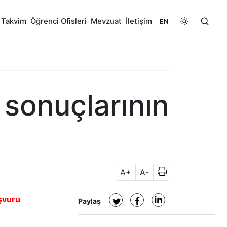
 Takvim
Öğrenci Ofisleri
Mevzuat
İletişim
EN
 sonuçlarının
A+
A-
şvuru
Paylaş