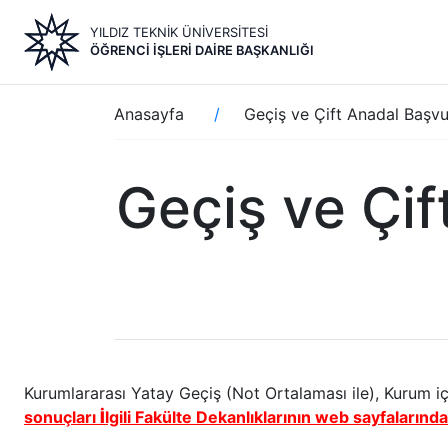
Ana
YILDIZ TEKNİK ÜNİVERSİTESİ
içeriğe
ÖĞRENCI İŞLERI DAIRE BAŞKANLIĞI
atla
Sayfa
Anasayfa
Geçiş ve Çift Anadal Başvu
yolu
Geçiş ve Çif
Kurumlararası Yatay Geçiş (Not Ortalaması ile), Kurum i
sonuçları
İ
lgili Fakülte Dekanlıklarının web sayfalarında