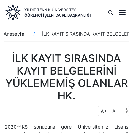
Ana
YILDIZ TEKNİK ÜNİVERSİTESİ
içeriğe
ÖĞRENCI İŞLERI DAIRE BAŞKANLIĞI
atla
Sayfa
Anasayfa
İLK KAYIT SIRASINDA KAYIT BELGELER
yolu
İLK KAYIT SIRASINDA
KAYIT BELGELERİNİ
YÜKLEMEMİŞ OLANLAR
HK.
A+
A-
2020-YKS sonucuna göre Üniversitemiz Lisans