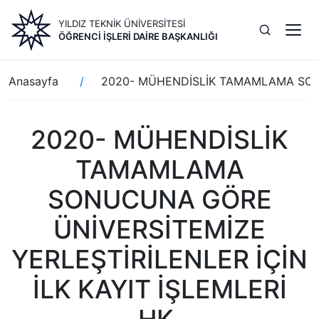
Ana
YILDIZ TEKNİK ÜNİVERSİTESİ
içeriğe
ÖĞRENCI İŞLERI DAIRE BAŞKANLIĞI
atla
Sayfa
Anasayfa
2020- MÜHENDİSLİK TAMAMLAMA SONUC
yolu
2020- MÜHENDİSLİK
TAMAMLAMA
SONUCUNA GÖRE
ÜNİVERSİTEMİZE
YERLEŞTİRİLENLER İÇİN
İLK KAYIT İŞLEMLERİ