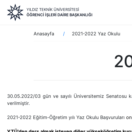
Ana
YILDIZ TEKNİK ÜNİVERSİTESİ
içeriğe
ÖĞRENCI İŞLERI DAIRE BAŞKANLIĞI
atla
Sayfa
Anasayfa
2021-2022 Yaz Okulu
yolu
20
30.05.2022/03 gün ve sayılı Üniversitemiz Senatosu ka
verilmiştir.
2021-2022 Eğitim-Öğretim yılı Yaz Okulu Başvuruları
on
YTÜ'den ders almak isteyen diğer yükseköğretim kur