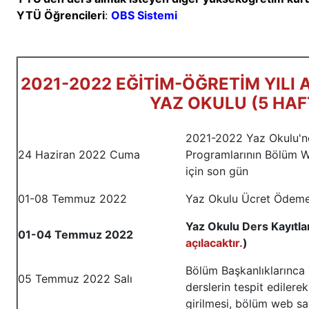
YTÜ Öğrencileri
:
OBS Sistemi
2021-2022 EĞİTİM-ÖĞRETİM YILI
YAZ OKULU (5 HAF
2021-2022 Yaz Okulu'nd
24 Haziran 2022 Cuma
Programlarının Bölüm W
için son gün
01-08 Temmuz 2022
Yaz Okulu Ücret Ödem
Yaz Okulu Ders Kayıtlar
01-04 Temmuz 2022
açılacaktır.
)
Bölüm Başkanlıklarınca
05 Temmuz 2022 Salı
derslerin tespit ediler
girilmesi, bölüm web sa