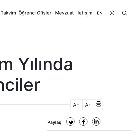
 Takvim
Öğrenci Ofisleri
Mevzuat
İletişim
EN
m Yılında
ciler
A+
A-
Paylaş