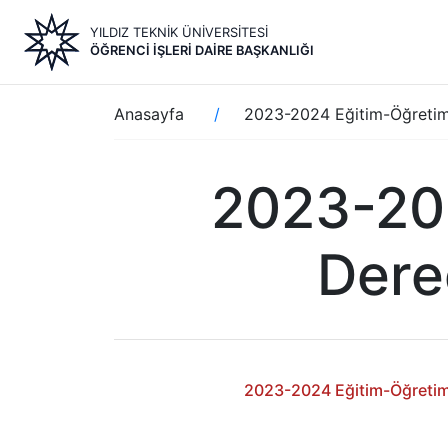
Ana
YILDIZ TEKNİK ÜNİVERSİTESİ
içeriğe
ÖĞRENCI İŞLERI DAIRE BAŞKANLIĞI
atla
Sayfa
Anasayfa
2023-2024 Eğitim-Öğretim 
yolu
2023-202
Dere
2023-2024 Eğitim-Öğretim 