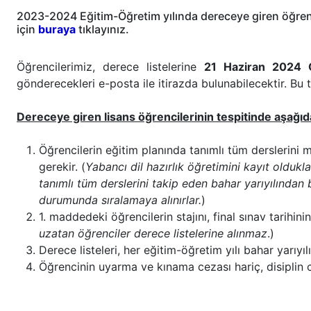
2023-2024 Eğitim-Öğretim yılında dereceye giren öğrencil
için
buraya
tıklayınız.
Öğrencilerimiz, derece listelerine
21 Haziran 2024 
gönderecekleri e-posta ile itirazda bulunabilecektir. Bu
Dereceye giren lisans öğrencilerinin tespitinde aşağı
Öğrencilerin eğitim planında tanımlı tüm derslerin
gerekir. (
Yabancı dil hazırlık öğretimini kayıt oldukl
tanımlı tüm derslerini takip eden bahar yarıyılınd
durumunda sıralamaya alınırlar.
)
1. maddedeki öğrencilerin stajını, final sınav tarihi
uzatan öğrenciler derece listelerine alınmaz
.)
Derece listeleri, her eğitim-öğretim yılı bahar yarıyılı
Öğrencinin uyarma ve kınama cezası hariç, disiplin 