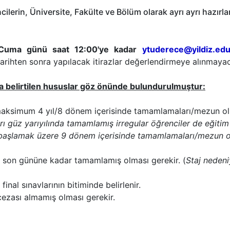
erin, Üniversite, Fakülte ve Bölüm olarak ayrı ayrı hazırlan
Cuma günü saat 12:00'ye kadar
ytuderece@yildiz.edu
 tarihten sonra yapılacak itirazlar değerlendirmeye alınmaya
da belirtilen hususlar göz önünde bulundurulmuştur:
i maksimum 4 yıl/8 dönem içerisinde tamamlamaları/mezun ol
arı güz yarıyılında tamamlamış irregular öğrenciler de eğitim
an başlamak üzere 9 dönem içerisinde tamamlamaları/mezun o
nin son gününe kadar tamamlamış olması gerekir. (
Staj neden
 final sınavlarının bitiminde belirlenir.
cezası almamış olması gerekir.