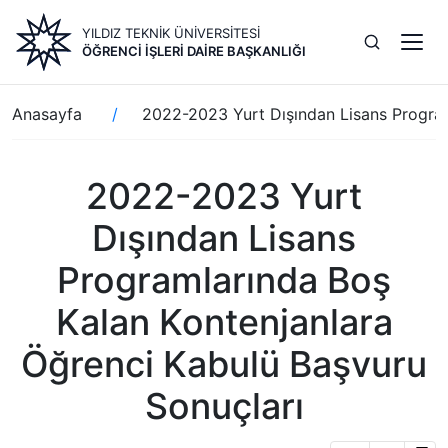
Ana
YILDIZ TEKNİK ÜNİVERSİTESİ
içeriğe
ÖĞRENCI İŞLERI DAIRE BAŞKANLIĞI
atla
Sayfa
Anasayfa
2022-2023 Yurt Dışından Lisans Program
yolu
2022-2023 Yurt
Dışından Lisans
Programlarında Boş
Kalan Kontenjanlara
Öğrenci Kabulü Başvuru
Sonuçları