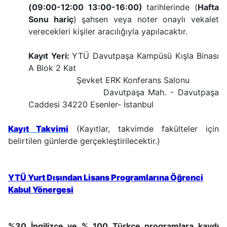
(09:00-12:00 13:00-16:00)
tarihlerinde (
Hafta
Sonu hariç
) şahsen veya noter onaylı vekalet
verecekleri kişiler aracılığıyla yapılacaktır.
Kayıt Yeri
:
YTÜ Davutpaşa Kampüsü Kışla Binası
A Blok 2 Kat
Şevket ERK Konferans Salonu
Davutpaşa Mah. - Davutpaşa
Caddesi 34220 Esenler- İstanbul
Kayıt Takvimi
(
Kayıtlar, takvimde fakülteler için
belirtilen günlerde gerçekleştirilecektir.)
YTÜ Yurt Dışından Lisans Programlarına Öğrenci
Kabul Yönergesi
%30 İngilizce ve % 100 Türkçe programlara kaydı