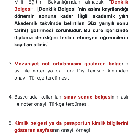
Milli Eğitim Bakanlığı’ndan alınacak
“
Denklik
Belgesi
”
,
[
Denklik Belgesi ‘nin aslını kayıtlandığı
dönemin sonuna kadar (İlgili akademik yılın
Akademik takvimde belirtilen Güz yarıyılı sonu
tarihi) getirmesi zorunludur. Bu süre içerisinde
diploma denkliğini teslim etmeyen öğrencilerin
kayıtları silinir.
]
Mezuniyet not ortalamasını gösteren belge
nin
aslı ile noter ya da Türk Dış Temsilciliklerinden
onaylı Türkçe tercümesi,
Başvuruda kullanılan
sınav sonuç belgesi
nin aslı
ile noter onaylı Türkçe tercümesi,
Kimlik belgesi ya da pasaportun kimlik bilgilerini
gösteren sayfası
nın onaylı örneği,