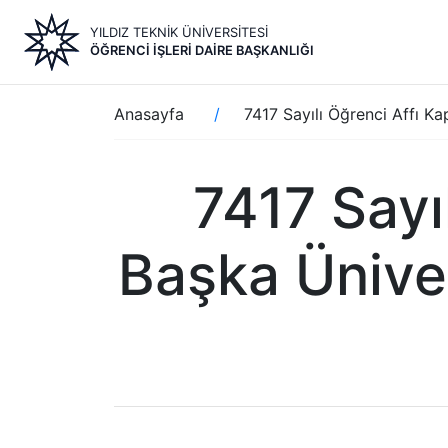
Ana
YILDIZ TEKNİK ÜNİVERSİTESİ
içeriğe
ÖĞRENCI İŞLERI DAIRE BAŞKANLIĞI
atla
Sayfa
Anasayfa
7417 Sayılı Öğrenci Affı K
yolu
7417 Sayı
Başka Ünive