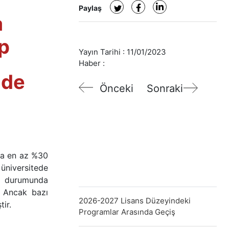
Paylaş
a
p
Yayın Tarihi :
11/01/2023
Haber :
nde
Önceki
Sonraki
eya en az %30
 üniversitede
ı durumunda
. Ancak bazı
2026-2027 Lisans Düzeyindeki
tir.
Programlar Arasında Geçiş