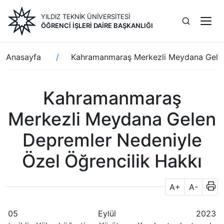
Ana
YILDIZ TEKNİK ÜNİVERSİTESİ
içeriğe
ÖĞRENCI İŞLERI DAIRE BAŞKANLIĞI
atla
Sayfa
Anasayfa
Kahramanmaraş Merkezli Meydana Gelen 
yolu
Kahramanmaraş
Merkezli Meydana Gelen
Depremler Nedeniyle
Özel Öğrencilik Hakkı
A+
A-
05 Eylül 2023