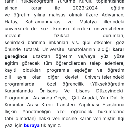
tarihli Yükseköğretim Yürütme Kurulu toplantısında
alınan karar ile 2023-2024 eğitim
ve öğretim yılına mahsus olmak üzere Adıyaman,
Hatay, Kahramanmaraş ve Malatya illerindeki
üniversitelerde söz konusu illerdek
i
üniversitelerin
mevcut fiziksel durumları,
şehirdeki barınma imkanları v.s. gibi etkenleri göz
önünde tutarak Üniversite senatolarının aldığı
karar
gereğince
uzaktan öğretim ve/veya yüz yüze
eğitim görecek tüm öğrencilerden talep edenlere,
kayıtlı oldukları programla eşdeğer ve öğretim
dili aynı olan diğer devlet üniversitelerindeki
programlarda özel öğrencilik (Yükseköğretim
Kurumlarında Önlisans Ve Lisans Düzeyindeki
Programlar Arasında Geçiş, Çift Anadal, Yan Dal İle
Kurumlar Arası Kredi Transferi Yapılması Esaslarına
İlişkin Yönetmeliğin özel öğrencilik hükümlerine
tabi olmadan) hakkı verilmesine karar verilmiştir. İlgi
yazı için
buraya
tıklayınız.