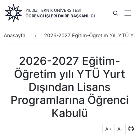
Ana
YILDIZ TEKNİK ÜNİVERSİTESİ
içeriğe
ÖĞRENCI İŞLERI DAIRE BAŞKANLIĞI
atla
Sayfa
Anasayfa
2026-2027 Eğitim-Öğretim Yılı YTÜ Yurt
yolu
2026-2027 Eğitim-
Öğretim yılı YTÜ Yurt
Dışından Lisans
Programlarına Öğrenci
Kabulü
A+
A-