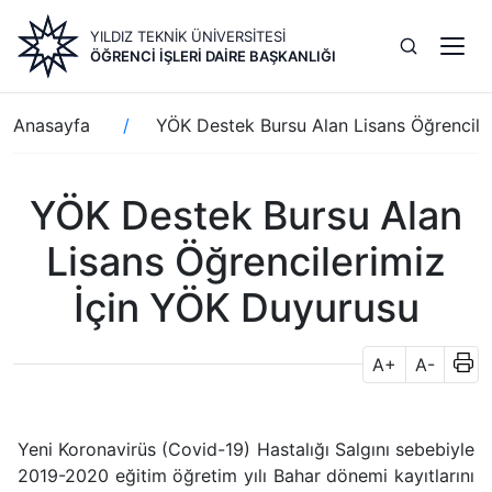
Ana
YILDIZ TEKNİK ÜNİVERSİTESİ
içeriğe
ÖĞRENCI İŞLERI DAIRE BAŞKANLIĞI
atla
Sayfa
Anasayfa
YÖK Destek Bursu Alan Lisans Öğrencile
yolu
YÖK Destek Bursu Alan
Lisans Öğrencilerimiz
İçin YÖK Duyurusu
A+
A-
Yeni Koronavirüs (Covid-19) Hastalığı Salgını sebebiyle
2019-2020 eğitim öğretim yılı Bahar dönemi kayıtlarını