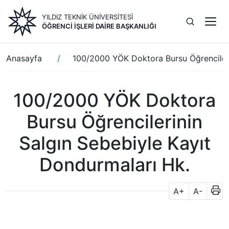
Ana
YILDIZ TEKNİK ÜNİVERSİTESİ
içeriğe
ÖĞRENCI İŞLERI DAIRE BAŞKANLIĞI
atla
Sayfa
Anasayfa
100/2000 YÖK Doktora Bursu Öğrencileri
yolu
100/2000 YÖK Doktora
Bursu Öğrencilerinin
Salgın Sebebiyle Kayıt
Dondurmaları Hk.
A+
A-