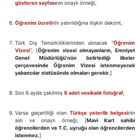
gösteren sayfası
nın onaylı örneği,
Öğrenim ücreti
nin yatırıldığına ilişkin dekont,
Türk Dış Temsilciliklerinden alınacak “
Öğrenim
Vizesi
”, [
Öğrenim vizesi olmayanların, Emniyet
Genel Müdürlüğü’nün belirlediği ilkeler
çerçevesinde Öğrenim Vizesi istenmeyecek
yabancılar statüsünde olmaları gerekir.
]
Son 6 ayda çekilmiş
6 adet vesikalık fotoğraf
,
Varsa geçerliliği olan
Türkçe yeterlik belgesi
nin
aslı ve onaylı örneği, [
Mavi Kart sahibi
öğrencilerden ve T.C. uyruğu olan öğrencilerden
istenmez.
]