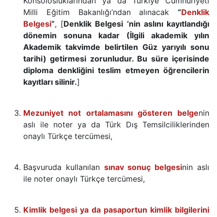
Konsolosluklarından ya da Türkiye Cumhuriyeti
Milli Eğitim Bakanlığı’ndan alınacak
“
Denklik
Belgesi
”
,
[
Denklik Belgesi ‘nin aslını kayıtlandığı
dönemin sonuna kadar (İlgili akademik yılın
Akademik takvimde belirtilen Güz yarıyılı sonu
tarihi) getirmesi zorunludur. Bu süre içerisinde
diploma denkliğini teslim etmeyen öğrencilerin
kayıtları silinir.
]
Mezuniyet not ortalamasını gösteren belge
nin
aslı ile noter ya da Türk Dış Temsilciliklerinden
onaylı Türkçe tercümesi,
Başvuruda kullanılan
sınav sonuç belgesi
nin aslı
ile noter onaylı Türkçe tercümesi,
Kimlik belgesi ya da pasaportun kimlik bilgilerini