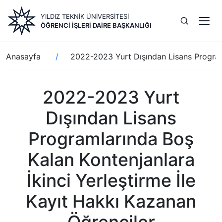
Ana
YILDIZ TEKNİK ÜNİVERSİTESİ
içeriğe
ÖĞRENCI İŞLERI DAIRE BAŞKANLIĞI
atla
Sayfa
Anasayfa
2022-2023 Yurt Dışından Lisans Programl
yolu
2022-2023 Yurt
Dışından Lisans
Programlarında Boş
Kalan Kontenjanlara
İkinci Yerleştirme İle
Kayıt Hakkı Kazanan